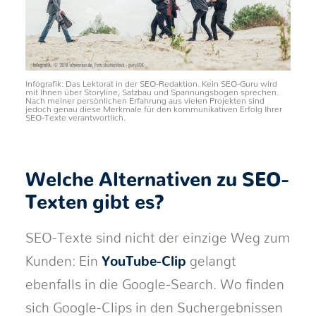
Infografik: Das Lektorat in der SEO-Redaktion. Kein SEO-Guru wird
mit Ihnen über Storyline, Satzbau und Spannungsbogen sprechen.
Nach meiner persönlichen Erfahrung aus vielen Projekten sind
jedoch genau diese Merkmale für den kommunikativen Erfolg Ihrer
SEO-Texte verantwortlich.
Welche Alternativen zu SEO-
Texten gibt es?
SEO-Texte sind nicht der einzige Weg zum
Kunden: Ein
YouTube-Clip
gelangt
ebenfalls in die Google-Search. Wo finden
sich Google-Clips in den Suchergebnissen